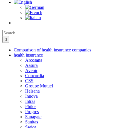
Search
for:
Comparison of health insurance companies
health insurance
Arcosana
Assura
Avenir
Concordia
CSS
Groupe Mutuel
Helsana
Innova
Intras
Philos
Progres
Sanagate
Sanitas
Swica