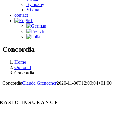
Sympany
Visana
contact
Concordia
Home
Optional
Concordia
Concordia
Claude Grenacher
2020-11-30T12:09:04+01:00
BASIC INSURANCE
Work in progress