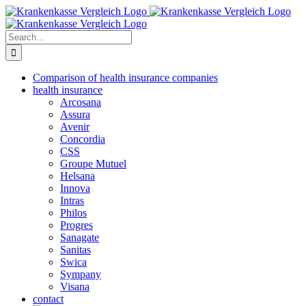
Skip
to
content
Search
for:
Comparison of health insurance companies
health insurance
Arcosana
Assura
Avenir
Concordia
CSS
Groupe Mutuel
Helsana
Innova
Intras
Philos
Progres
Sanagate
Sanitas
Swica
Sympany
Visana
contact