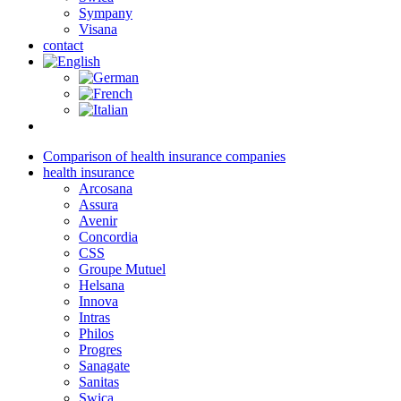
Sympany
Visana
contact
Comparison of health insurance companies
health insurance
Arcosana
Assura
Avenir
Concordia
CSS
Groupe Mutuel
Helsana
Innova
Intras
Philos
Progres
Sanagate
Sanitas
Swica