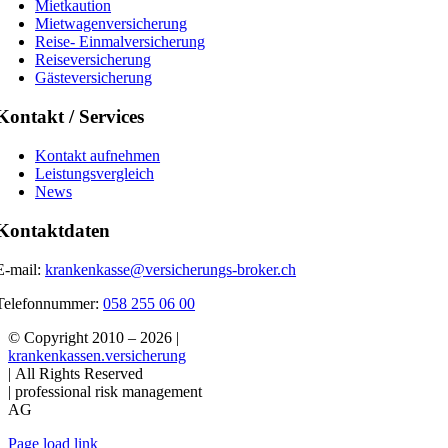
Mietkaution
Mietwagenversicherung
Reise- Einmalversicherung
Reiseversicherung
Gästeversicherung
Kontakt / Services
Kontakt aufnehmen
Leistungsvergleich
News
Kontaktdaten
E-mail:
krankenkasse@versicherungs-broker.ch
Telefonnummer:
058 255 06 00
© Copyright 2010 –
2026 |
krankenkassen.versicherung
| All Rights Reserved
| professional risk management
AG
Page load link