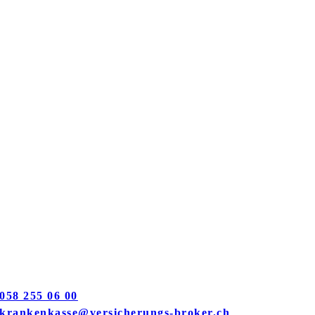
058 255 06 00
krankenkasse@versicherungs-broker.ch